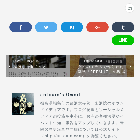
2024.02.18 04:10
2024.01.18 00:09
桜はなぜ咲くのか
タイのスラムで作られた
製品「FEEMUE」の現場
から
antouin's Ownd
福島県福島市の曹洞宗寺院・安洞院のオウン
ドメディアです。ブログ記事とソーシャルメ
ディアの投稿を中心に、お寺の各種法要やイ
ベント告知・報告をアップしていきます。寺
院の歴史沿革や詳細については公式サイト
（http://antouin.com）を御覧ください。