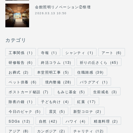
会館照明リノベーション②祭壇
2026.03.13 10:50
カテゴリ
工事関係
(
1
)
寺報
(
1
)
シャンティ
(
1
)
アート
(
6
)
研修報告
(
6
)
終活コラム
(
13
)
祈りの丘さくら
(
45
)
お葬式
(
2
)
本堂照明工事
(
5
)
住職雑感
(
39
)
ペット供養
(
6
)
境内整備
(
28
)
パラグアイ
(
1
)
ポストカード秘話
(
7
)
もみじ基金
(
5
)
生前戒名
(
3
)
除夜の鐘
(
1
)
子ども向け
(
4
)
紅葉
(
17
)
今日のビャク
(
5
)
震災
(
5
)
新型コロナ
(
2
)
SDGs
(
12
)
自然
(
42
)
ハワイ
(
4
)
精進料理
(
2
)
アジア
(
8
)
カンボジア
(
2
)
チャリティ
(
12
)