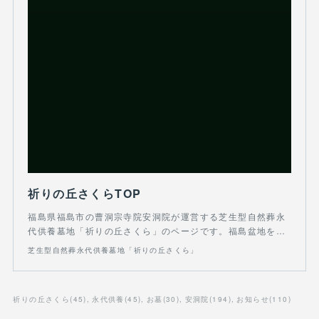
祈りの丘さくらTOP
福島県福島市の曹洞宗寺院安洞院が運営する芝生型自然葬永
代供養墓地「祈りの丘さくら」のページです。福島盆地を…
芝生型自然葬永代供養墓地「祈りの丘さくら」
祈りの丘さくら
(
45
)
永代供養
(
45
)
お墓
(
30
)
安洞院
(
194
)
お知らせ
(
110
)