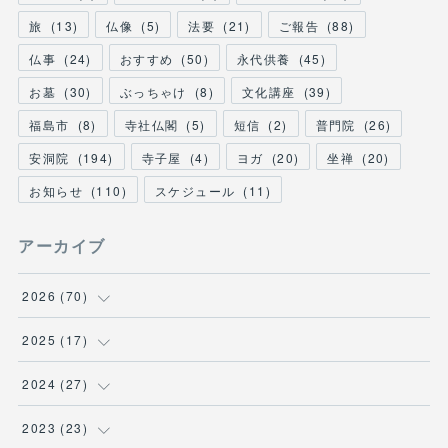
旅
(
13
)
仏像
(
5
)
法要
(
21
)
ご報告
(
88
)
仏事
(
24
)
おすすめ
(
50
)
永代供養
(
45
)
お墓
(
30
)
ぶっちゃけ
(
8
)
文化講座
(
39
)
福島市
(
8
)
寺社仏閣
(
5
)
短信
(
2
)
普門院
(
26
)
安洞院
(
194
)
寺子屋
(
4
)
ヨガ
(
20
)
坐禅
(
20
)
お知らせ
(
110
)
スケジュール
(
11
)
アーカイブ
2026
(
70
)
(
1
)
2025
(
17
)
(
1
)
(
2
)
2024
(
27
)
(
1
)
(
4
)
(
1
)
2023
(
23
)