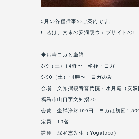
3月の各種行事のご案内です。
申込は、文末の安洞院ウェブサイトの申
◆お寺ヨガと坐禅
3/9（土）14時〜 坐禅・ヨガ
3/30（土）14時〜 ヨガのみ
会場 文知摺観音普門院・水月庵（安洞
福島市山口字文知摺70
会費 坐禅浄財100円 ヨガは初回1,50
定員 10名
講師 深谷恵先生（Yogatoco）