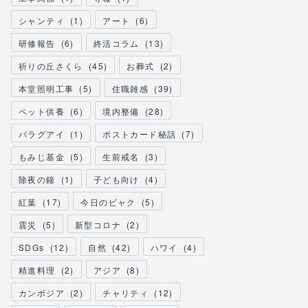
シャンティ
(
1
)
アート
(
6
)
研修報告
(
6
)
終活コラム
(
13
)
祈りの丘さくら
(
45
)
お葬式
(
2
)
本堂照明工事
(
5
)
住職雑感
(
39
)
ペット供養
(
6
)
境内整備
(
28
)
パラグアイ
(
1
)
ポストカード秘話
(
7
)
もみじ基金
(
5
)
生前戒名
(
3
)
除夜の鐘
(
1
)
子ども向け
(
4
)
紅葉
(
17
)
今日のビャク
(
5
)
震災
(
5
)
新型コロナ
(
2
)
SDGs
(
12
)
自然
(
42
)
ハワイ
(
4
)
精進料理
(
2
)
アジア
(
8
)
カンボジア
(
2
)
チャリティ
(
12
)