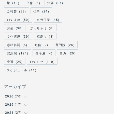
旅
(
13
)
仏像
(
5
)
法要
(
21
)
ご報告
(
88
)
仏事
(
24
)
おすすめ
(
50
)
永代供養
(
45
)
お墓
(
30
)
ぶっちゃけ
(
8
)
文化講座
(
39
)
福島市
(
8
)
寺社仏閣
(
5
)
短信
(
2
)
普門院
(
26
)
安洞院
(
194
)
寺子屋
(
4
)
ヨガ
(
20
)
坐禅
(
20
)
お知らせ
(
110
)
スケジュール
(
11
)
アーカイブ
2026
(
70
)
2025
(
17
(
1
)
)
(
1
)
2024
(
27
(
2
)
)