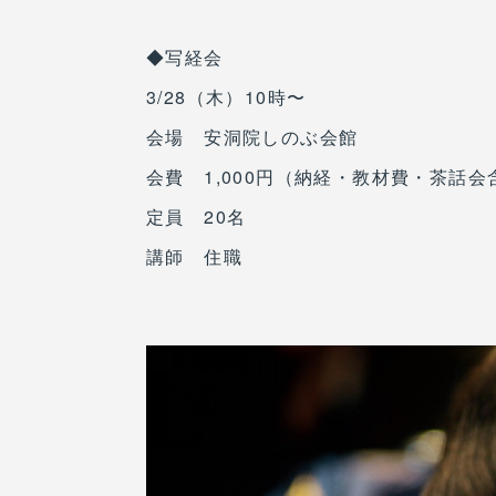
◆写経会
3/28（木）10時〜
会場 安洞院しのぶ会館
会費 1,000円（納経・教材費・茶話会
定員 20名
講師 住職