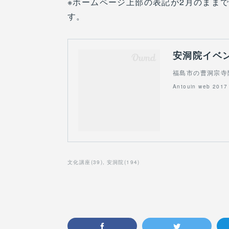
※ホームページ上部の表記が2月のまま
す。
安洞院イベ
福島市の曹洞宗寺
Antouin web 2017
文化講座
(
39
)
安洞院
(
194
)