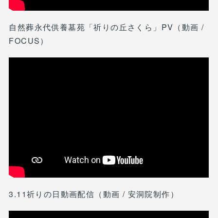
自然葬永代供養墓苑「祈りの丘さくら」PV（動画 /
FOCUS）
3.11祈りの日動画配信（動画 / 安洞院制作）