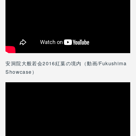
安洞院大般若会2016紅葉の境内（動画/Fukushima
Showcase）