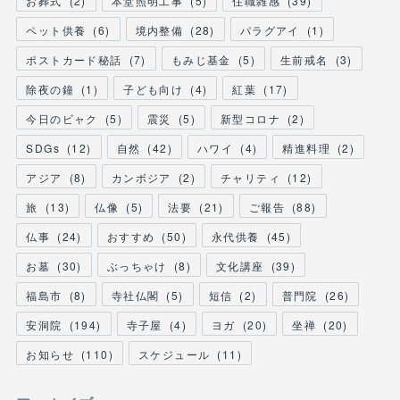
お葬式
(
2
)
本堂照明工事
(
5
)
住職雑感
(
39
)
ペット供養
(
6
)
境内整備
(
28
)
パラグアイ
(
1
)
ポストカード秘話
(
7
)
もみじ基金
(
5
)
生前戒名
(
3
)
除夜の鐘
(
1
)
子ども向け
(
4
)
紅葉
(
17
)
今日のビャク
(
5
)
震災
(
5
)
新型コロナ
(
2
)
SDGs
(
12
)
自然
(
42
)
ハワイ
(
4
)
精進料理
(
2
)
アジア
(
8
)
カンボジア
(
2
)
チャリティ
(
12
)
旅
(
13
)
仏像
(
5
)
法要
(
21
)
ご報告
(
88
)
仏事
(
24
)
おすすめ
(
50
)
永代供養
(
45
)
お墓
(
30
)
ぶっちゃけ
(
8
)
文化講座
(
39
)
福島市
(
8
)
寺社仏閣
(
5
)
短信
(
2
)
普門院
(
26
)
安洞院
(
194
)
寺子屋
(
4
)
ヨガ
(
20
)
坐禅
(
20
)
お知らせ
(
110
)
スケジュール
(
11
)