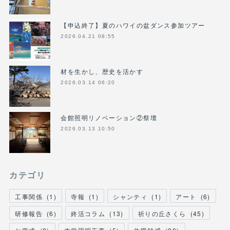
【申込終了】夏のハワイの盆ダンス参加ツアー
2026.04.21 08:55
材を生かし、歴史を活かす
2026.03.14 06:20
会館照明リノベーション②祭壇
2026.03.13 10:50
カテゴリ
工事関係
(
1
)
寺報
(
1
)
シャンティ
(
1
)
アート
(
6
)
研修報告
(
6
)
終活コラム
(
13
)
祈りの丘さくら
(
45
)