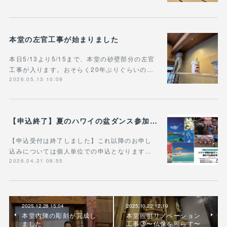
本堂の左官工事が始まりました
本日5/13より5/15まで、本堂の砂壁部分の左官
工事が入ります。おそらく20年ぶりぐらいの…
2026.05.13 10:09
【申込終了】夏のハワイの盆ダンス参加ツアー
【申込受付は終了しました】これ以降のお申し
込みについては個人単位での申込となります…
2026.04.21 08:55
2025.12.28 15:04
2025.10.22 12:19
本堂内陣の彫刻が完成し
本堂照明リノベーション
ました
工事③〜仏像を照らす〜