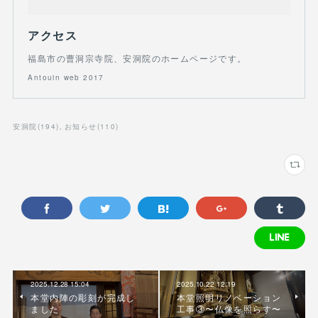
アクセス
福島市の曹洞宗寺院、安洞院のホームページです。
Antouin web 2017
安洞院
(
194
)
お知らせ
(
110
)
2025.12.28 15:04
2025.10.22 12:19
本堂内陣の彫刻が完成し
本堂照明リノベーション
ました
工事③〜仏像を照らす〜