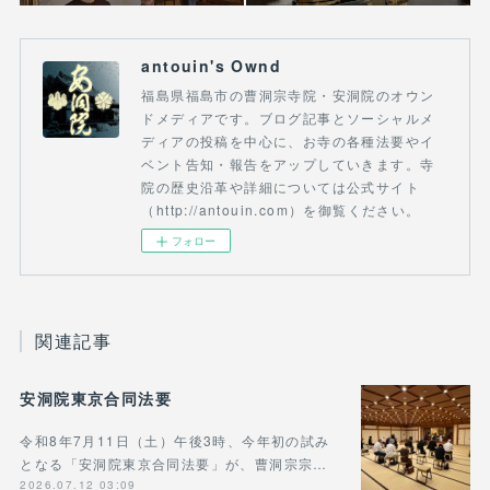
antouin's Ownd
福島県福島市の曹洞宗寺院・安洞院のオウン
ドメディアです。ブログ記事とソーシャルメ
ディアの投稿を中心に、お寺の各種法要やイ
ベント告知・報告をアップしていきます。寺
院の歴史沿革や詳細については公式サイト
（http://antouin.com）を御覧ください。
フォロー
関連記事
安洞院東京合同法要
令和8年7月11日（土）午後3時、今年初の試み
となる「安洞院東京合同法要」が、曹洞宗宗…
2026.07.12 03:09