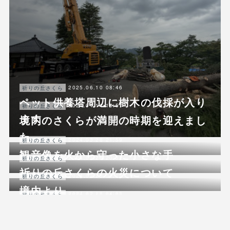
2025.06.10 08:46
祈りの丘さくら
ペット供養塔周辺に樹木の伐採が入り
2024.04.11 13:57
祈りの丘さくら
ます
境内のさくらが満開の時期を迎えまし
た
2024.03.28 21:59
祈りの丘さくら
観音像を火から守った小さな手
2024.03.26 20:51
祈りの丘さくら
祈りの丘さくらの火災について
2024.02.23 01:12
祈りの丘さくら
境内より
2024.02.18 04:03
祈りの丘さくら
2024.01.18 00:09
祈りの丘さくら
2/18祈りの丘さくら申込状況について
タイのスラムで作られた製品
「FEEMUE」の現場から
2023.12.14 04:58
終活コラム