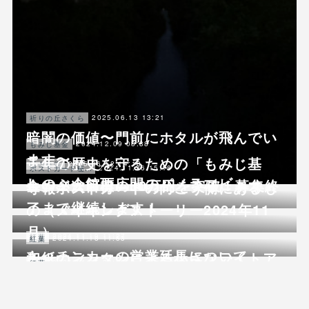
2025.06.13 13:21
祈りの丘さくら
暗闇の価値〜門前にホタルが飛んでい
2024.12.09 08:38
もみじ基金
ます〜
千年の歴史を守るための「もみじ基
2025.06.12 14:18
境内整備
2024.11.26 15:18
ポストカード秘話
しのぶ会館西広間のパノラマビュー
金」２次目標の50万円を突破！募集終
寺報ポストカードの向こう側にあるも
了まで継続します！
の（メイキングストーリー2024年11
月）
2024.11.19 11:27
紅葉
2024.11.18 11:53
紅葉
キッチンカーの営業延長について
和紙のランタンによる小さなライトア
2024.11.05 23:53
紅葉
ップ
文知摺観音・普門院キッチンカー営業
が始まります！
2024.06.04 13:18
自然