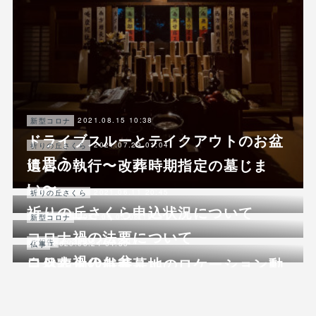
2021.08.15 10:38
新型コロナ
ドライブスルーとテイクアウトのお盆
2021.07.29 01:04
祈りの丘さくら
に思う
遺言の執行〜改葬時期指定の墓じま
い〜
2021.06.11 20:45
祈りの丘さくら
祈りの丘さくら申込状況について
2021.06.03 08:15
新型コロナ
コロナ禍の法要について
2020.08.15 12:07
ご報告
2020.03.24 04:55
仏事
コロナ禍のお盆
自然葬永代供養墓地のロケーション動
画を公開しました
2020.03.17 09:39
ご報告
彼岸の入りを迎えました
2019.09.23 14:00
法要