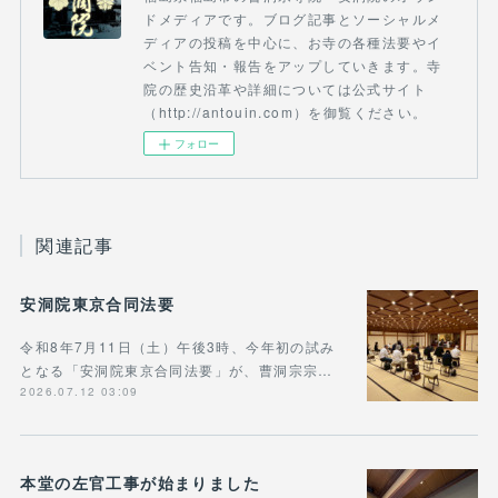
ドメディアです。ブログ記事とソーシャルメ
ディアの投稿を中心に、お寺の各種法要やイ
ベント告知・報告をアップしていきます。寺
院の歴史沿革や詳細については公式サイト
（http://antouin.com）を御覧ください。
フォロー
関連記事
安洞院東京合同法要
令和8年7月11日（土）午後3時、今年初の試み
となる「安洞院東京合同法要」が、曹洞宗宗…
2026.07.12 03:09
本堂の左官工事が始まりました