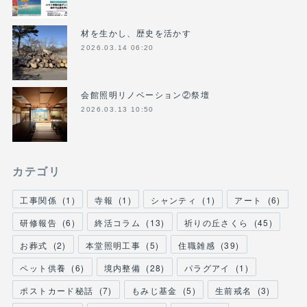
材を生かし、歴史を活かす
2026.03.14 06:20
会館照明リノベーション②祭壇
2026.03.13 10:50
カテゴリ
工事関係
(
1
)
寺報
(
1
)
シャンティ
(
1
)
アート
(
6
)
研修報告
(
6
)
終活コラム
(
13
)
祈りの丘さくら
(
45
)
お葬式
(
2
)
本堂照明工事
(
5
)
住職雑感
(
39
)
ペット供養
(
6
)
境内整備
(
28
)
パラグアイ
(
1
)
ポストカード秘話
(
7
)
もみじ基金
(
5
)
生前戒名
(
3
)