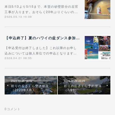
本日5/13より5/15まで、本堂の砂壁部分の左官
工事が入ります。おそらく20年ぶりぐらいの…
2026.05.13 10:09
【申込終了】夏のハワイの盆ダンス参加ツアー
【申込受付は終了しました】これ以降のお申し
込みについては個人単位での申込となります…
2026.04.21 08:55
2023.01.08 13:42
2022.07.29 20:25
祈りの丘さくら空き状況
祈りの丘さくら予約状況
（2023年1月）
（7/30）
0
コメント