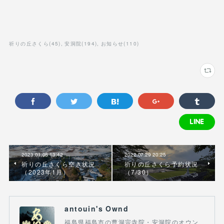
祈りの丘さくら
(
45
)
安洞院
(
194
)
お知らせ
(
110
)
2023.01.08 13:42
2022.07.29 20:25
祈りの丘さくら空き状況
祈りの丘さくら予約状況
（2023年1月）
（7/30）
antouin's Ownd
福島県福島市の曹洞宗寺院・安洞院のオウン