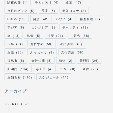
除夜の鐘
(
1
)
子ども向け
(
4
)
紅葉
(
17
)
今日のビャク
(
5
)
震災
(
5
)
新型コロナ
(
2
)
SDGs
(
12
)
自然
(
42
)
ハワイ
(
4
)
精進料理
(
2
)
アジア
(
8
)
カンボジア
(
2
)
チャリティ
(
12
)
旅
(
13
)
仏像
(
5
)
法要
(
21
)
ご報告
(
88
)
仏事
(
24
)
おすすめ
(
50
)
永代供養
(
45
)
お墓
(
30
)
ぶっちゃけ
(
8
)
文化講座
(
39
)
福島市
(
8
)
寺社仏閣
(
5
)
短信
(
2
)
普門院
(
26
)
安洞院
(
194
)
寺子屋
(
4
)
ヨガ
(
20
)
坐禅
(
20
)
お知らせ
(
110
)
スケジュール
(
11
)
アーカイブ
2026
(
70
)