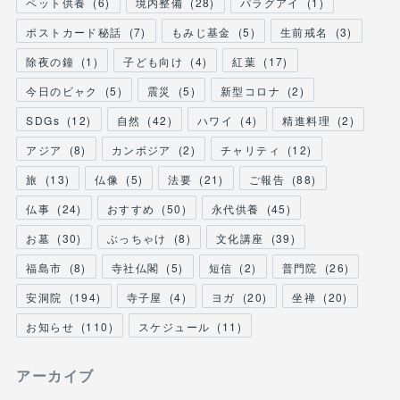
ペット供養
(
6
)
境内整備
(
28
)
パラグアイ
(
1
)
ポストカード秘話
(
7
)
もみじ基金
(
5
)
生前戒名
(
3
)
除夜の鐘
(
1
)
子ども向け
(
4
)
紅葉
(
17
)
今日のビャク
(
5
)
震災
(
5
)
新型コロナ
(
2
)
SDGs
(
12
)
自然
(
42
)
ハワイ
(
4
)
精進料理
(
2
)
アジア
(
8
)
カンボジア
(
2
)
チャリティ
(
12
)
旅
(
13
)
仏像
(
5
)
法要
(
21
)
ご報告
(
88
)
仏事
(
24
)
おすすめ
(
50
)
永代供養
(
45
)
お墓
(
30
)
ぶっちゃけ
(
8
)
文化講座
(
39
)
福島市
(
8
)
寺社仏閣
(
5
)
短信
(
2
)
普門院
(
26
)
安洞院
(
194
)
寺子屋
(
4
)
ヨガ
(
20
)
坐禅
(
20
)
お知らせ
(
110
)
スケジュール
(
11
)
アーカイブ