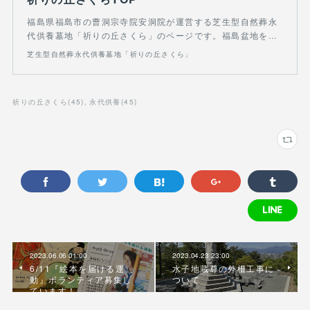
福島県福島市の曹洞宗寺院安洞院が運営する芝生型自然葬永
代供養墓地「祈りの丘さくら」のページです。福島盆地を…
芝生型自然葬永代供養墓地「祈りの丘さくら」
祈りの丘さくら
(
45
)
永代供養
(
45
)
2023.06.06 01:00
2023.04.23 23:00
6/11『絵本を届ける運
水子地蔵尊の外柵工事に
動』ボランティア募集し
ついて
ています！