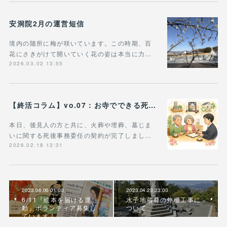
安洞院2月の運営短信
境内の随所に梅が咲いています。この時期、百
花にさきがけて開いていく花の姿は本当に力…
2026.03.02 13:55
【終活コラム】vo.07：お寺でできる死後事務委任手続き
本日、後見人の方と共に、火葬や埋葬、墓じま
いに関する死後事務委任の契約が完了しまし…
2026.02.18 13:31
2023.06.06 01:00
2023.04.23 23:00
6/11『絵本を届ける運
水子地蔵尊の外柵工事に
動』ボランティア募集し
ついて
ています！