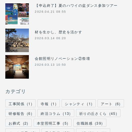
【申込終了】夏のハワイの盆ダンス参加ツアー
2026.04.21 08:55
材を生かし、歴史を活かす
2026.03.14 06:20
会館照明リノベーション②祭壇
2026.03.13 10:50
カテゴリ
工事関係
(
1
)
寺報
(
1
)
シャンティ
(
1
)
アート
(
6
)
研修報告
(
6
)
終活コラム
(
13
)
祈りの丘さくら
(
45
)
お葬式
(
2
)
本堂照明工事
(
5
)
住職雑感
(
39
)