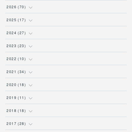
2026
(
70
)
(
1
)
2025
(
17
)
(
1
)
(
2
)
2024
(
27
)
(
1
)
(
4
)
(
1
)
2023
(
23
)
(
12
)
(
11
)
(
9
)
(
9
)
2022
(
10
)
(
32
)
(
3
)
(
2
)
(
1
)
2021
(
34
)
(
23
)
(
1
)
(
1
)
(
1
)
(
1
)
2020
(
18
)
(
2
)
(
3
)
(
1
)
(
12
)
(
4
)
2019
(
11
)
(
5
)
(
4
)
(
2
)
(
1
)
(
4
)
(
5
)
2018
(
18
)
(
4
)
(
4
)
(
3
)
(
3
)
(
1
)
(
4
)
(
1
)
2017
(
28
)
(
2
)