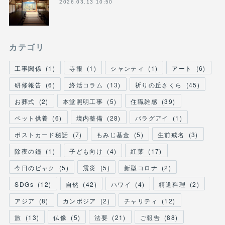
2026.03.13 10:50
カテゴリ
工事関係
(
1
)
寺報
(
1
)
シャンティ
(
1
)
アート
(
6
)
研修報告
(
6
)
終活コラム
(
13
)
祈りの丘さくら
(
45
)
お葬式
(
2
)
本堂照明工事
(
5
)
住職雑感
(
39
)
ペット供養
(
6
)
境内整備
(
28
)
パラグアイ
(
1
)
ポストカード秘話
(
7
)
もみじ基金
(
5
)
生前戒名
(
3
)
除夜の鐘
(
1
)
子ども向け
(
4
)
紅葉
(
17
)
今日のビャク
(
5
)
震災
(
5
)
新型コロナ
(
2
)
SDGs
(
12
)
自然
(
42
)
ハワイ
(
4
)
精進料理
(
2
)
アジア
(
8
)
カンボジア
(
2
)
チャリティ
(
12
)
旅
(
13
)
仏像
(
5
)
法要
(
21
)
ご報告
(
88
)