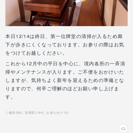
本日12/14は終日、第一位牌堂の清掃が入るため廊
下が歩きにくくなっております。お参りの際はお気
をつけてお越しください。
これから12月中の平日を中心に、境内各所の一斉清
掃やメンテナンスが入ります。ご不便をおかけいた
しますが、気持ちよく新年を迎えるための準備とな
りますので、何卒ご理解のほどお願い申し上げま
す。
ご報告
(
88
)
安洞院
(
194
)
お知らせ
(
110
)