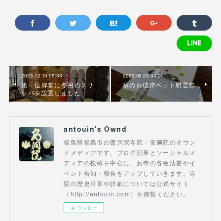
2023.12.15 05:33
2023.09.23 04:00
第一位牌堂に冬用のスリ
秋のお彼岸ペット慰霊祭
ッパを設置しました
antouin's Ownd
福島県福島市の曹洞宗寺院・安洞院のオウン
ドメディアです。ブログ記事とソーシャルメ
ディアの投稿を中心に、お寺の各種法要やイ
ベント告知・報告をアップしていきます。寺
院の歴史沿革や詳細については公式サイト
（http://antouin.com）を御覧ください。
フォロー