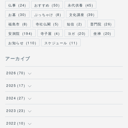
仏事
(
24
)
おすすめ
(
50
)
永代供養
(
45
)
お墓
(
30
)
ぶっちゃけ
(
8
)
文化講座
(
39
)
福島市
(
8
)
寺社仏閣
(
5
)
短信
(
2
)
普門院
(
26
)
安洞院
(
194
)
寺子屋
(
4
)
ヨガ
(
20
)
坐禅
(
20
)
お知らせ
(
110
)
スケジュール
(
11
)
アーカイブ
2026
(
70
)
(
1
)
2025
(
17
)
(
1
)
(
2
)
2024
(
27
)
(
1
)
(
4
)
(
1
)
2023
(
23
)
(
12
)
(
11
)
(
9
)
(
9
)
2022
(
10
)