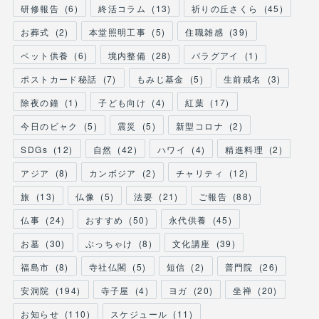
研修報告
(
6
)
終活コラム
(
13
)
祈りの丘さくら
(
45
)
お葬式
(
2
)
本堂照明工事
(
5
)
住職雑感
(
39
)
ペット供養
(
6
)
境内整備
(
28
)
パラグアイ
(
1
)
ポストカード秘話
(
7
)
もみじ基金
(
5
)
生前戒名
(
3
)
除夜の鐘
(
1
)
子ども向け
(
4
)
紅葉
(
17
)
今日のビャク
(
5
)
震災
(
5
)
新型コロナ
(
2
)
SDGs
(
12
)
自然
(
42
)
ハワイ
(
4
)
精進料理
(
2
)
アジア
(
8
)
カンボジア
(
2
)
チャリティ
(
12
)
旅
(
13
)
仏像
(
5
)
法要
(
21
)
ご報告
(
88
)
仏事
(
24
)
おすすめ
(
50
)
永代供養
(
45
)
お墓
(
30
)
ぶっちゃけ
(
8
)
文化講座
(
39
)
福島市
(
8
)
寺社仏閣
(
5
)
短信
(
2
)
普門院
(
26
)
安洞院
(
194
)
寺子屋
(
4
)
ヨガ
(
20
)
坐禅
(
20
)
お知らせ
(
110
)
スケジュール
(
11
)