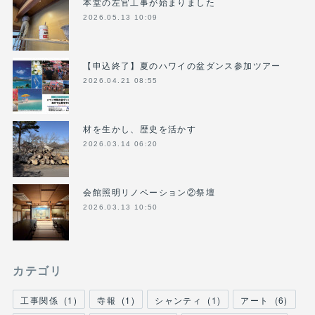
本堂の左官工事が始まりました
2026.05.13 10:09
【申込終了】夏のハワイの盆ダンス参加ツアー
2026.04.21 08:55
材を生かし、歴史を活かす
2026.03.14 06:20
会館照明リノベーション②祭壇
2026.03.13 10:50
カテゴリ
工事関係
(
1
)
寺報
(
1
)
シャンティ
(
1
)
アート
(
6
)