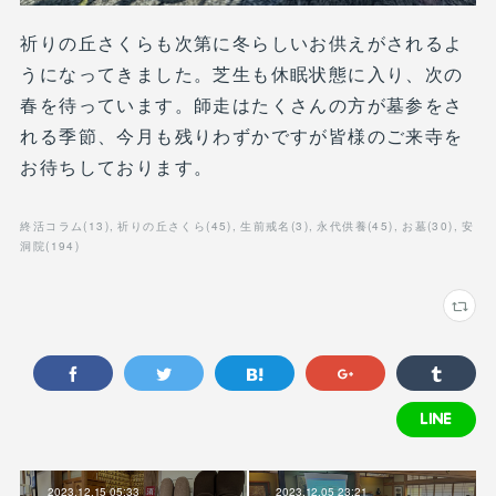
祈りの丘さくらも次第に冬らしいお供えがされるよ
うになってきました。芝生も休眠状態に入り、次の
春を待っています。師走はたくさんの方が墓参をさ
れる季節、今月も残りわずかですが皆様のご来寺を
お待ちしております。
終活コラム
(
13
)
祈りの丘さくら
(
45
)
生前戒名
(
3
)
永代供養
(
45
)
お墓
(
30
)
安
洞院
(
194
)
2023.12.15 05:33
2023.12.05 23:21