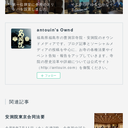
第一位牌堂に冬用のスリ
イエから、ゆるやかなイ
ッパを設置しました
エへ
antouin's Ownd
福島県福島市の曹洞宗寺院・安洞院のオウン
ドメディアです。ブログ記事とソーシャルメ
ディアの投稿を中心に、お寺の各種法要やイ
ベント告知・報告をアップしていきます。寺
院の歴史沿革や詳細については公式サイト
（http://antouin.com）を御覧ください。
フォロー
関連記事
安洞院東京合同法要
令和8年7月11日（土）午後3時、今年初の試み