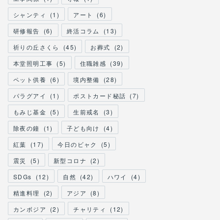
シャンティ
(
1
)
アート
(
6
)
研修報告
(
6
)
終活コラム
(
13
)
祈りの丘さくら
(
45
)
お葬式
(
2
)
本堂照明工事
(
5
)
住職雑感
(
39
)
ペット供養
(
6
)
境内整備
(
28
)
パラグアイ
(
1
)
ポストカード秘話
(
7
)
もみじ基金
(
5
)
生前戒名
(
3
)
除夜の鐘
(
1
)
子ども向け
(
4
)
紅葉
(
17
)
今日のビャク
(
5
)
震災
(
5
)
新型コロナ
(
2
)
SDGs
(
12
)
自然
(
42
)
ハワイ
(
4
)
精進料理
(
2
)
アジア
(
8
)
カンボジア
(
2
)
チャリティ
(
12
)