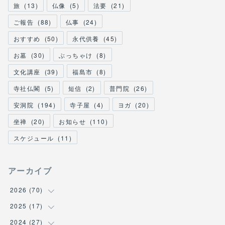
旅
(
13
)
仏像
(
5
)
法要
(
21
)
ご報告
(
88
)
仏事
(
24
)
おすすめ
(
50
)
永代供養
(
45
)
お墓
(
30
)
ぶっちゃけ
(
8
)
文化講座
(
39
)
福島市
(
8
)
寺社仏閣
(
5
)
短信
(
2
)
普門院
(
26
)
安洞院
(
194
)
寺子屋
(
4
)
ヨガ
(
20
)
坐禅
(
20
)
お知らせ
(
110
)
スケジュール
(
11
)
アーカイブ
2026
(
70
)
2025
(
17
(
1
)
)
(
1
)
2024
(
27
(
2
)
)