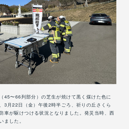
（45〜66列部分）の芝生が焼けて黒く煤けた色に
、3月22日（金）午後2時半ごろ、祈りの丘さくら
防車が駆けつける状況となりました。発災当時、西
いました。