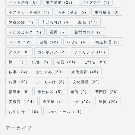
ペット供養
(
6
)
境内整備
(
28
)
パラグアイ
(
1
)
ポストカード秘話
(
7
)
もみじ基金
(
5
)
生前戒名
(
3
)
除夜の鐘
(
1
)
子ども向け
(
4
)
紅葉
(
17
)
今日のビャク
(
5
)
震災
(
5
)
新型コロナ
(
2
)
SDGs
(
12
)
自然
(
42
)
ハワイ
(
4
)
精進料理
(
2
)
アジア
(
8
)
カンボジア
(
2
)
チャリティ
(
12
)
旅
(
13
)
仏像
(
5
)
法要
(
21
)
ご報告
(
88
)
仏事
(
24
)
おすすめ
(
50
)
永代供養
(
45
)
お墓
(
30
)
ぶっちゃけ
(
8
)
文化講座
(
39
)
福島市
(
8
)
寺社仏閣
(
5
)
短信
(
2
)
普門院
(
26
)
安洞院
(
194
)
寺子屋
(
4
)
ヨガ
(
20
)
坐禅
(
20
)
お知らせ
(
110
)
スケジュール
(
11
)
アーカイブ