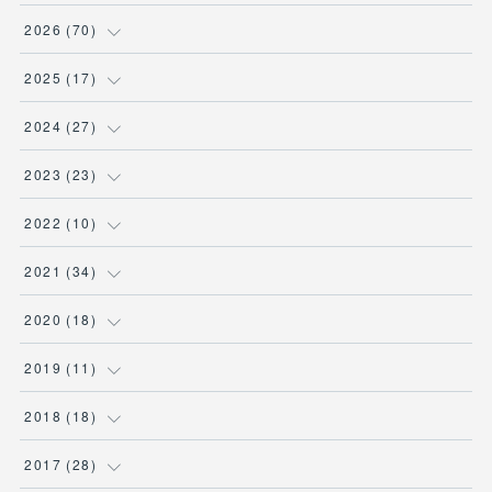
2026
(
70
)
(
1
)
2025
(
17
)
(
1
)
(
2
)
2024
(
27
)
(
1
)
(
4
)
(
1
)
2023
(
23
)
(
12
)
(
11
)
(
9
)
(
9
)
2022
(
10
)
(
32
)
(
3
)
(
2
)
(
1
)
2021
(
34
)
(
23
)
(
1
)
(
1
)
(
1
)
(
1
)
2020
(
18
)
(
2
)
(
3
)
(
1
)
(
12
)
(
4
)
2019
(
11
)
(
5
)
(
4
)
(
2
)
(
1
)
(
4
)
(
5
)
2018
(
18
)
(
4
)
(
4
)
(
3
)
(
3
)
(
1
)
(
4
)
(
1
)
2017
(
28
)