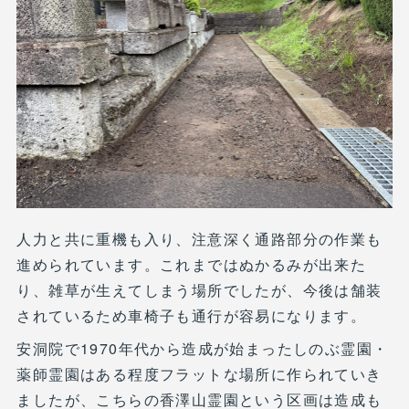
人力と共に重機も入り、注意深く通路部分の作業も
進められています。これまではぬかるみが出来た
り、雑草が生えてしまう場所でしたが、今後は舗装
されているため車椅子も通行が容易になります。
安洞院で1970年代から造成が始まったしのぶ霊園・
薬師霊園はある程度フラットな場所に作られていき
ましたが、こちらの香澤山霊園という区画は造成も