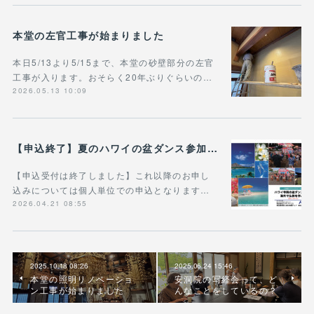
本堂の左官工事が始まりました
本日5/13より5/15まで、本堂の砂壁部分の左官
工事が入ります。おそらく20年ぶりぐらいの…
2026.05.13 10:09
【申込終了】夏のハワイの盆ダンス参加ツアー
【申込受付は終了しました】これ以降のお申し
込みについては個人単位での申込となります…
2026.04.21 08:55
2025.10.18 08:26
2025.06.24 15:46
本堂の照明リノベーショ
安洞院の写経会って、ど
ン工事が始まりました
んなことをしているの？