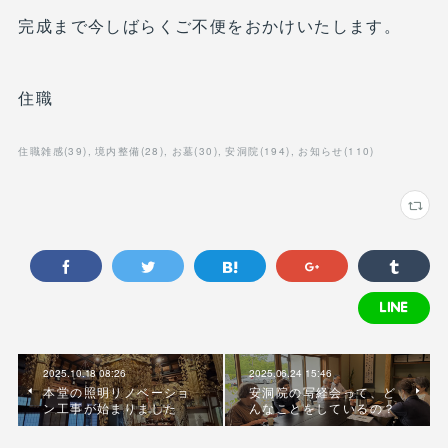
完成まで今しばらくご不便をおかけいたします。
住職
住職雑感
(
39
)
境内整備
(
28
)
お墓
(
30
)
安洞院
(
194
)
お知らせ
(
110
)
2025.10.18 08:26
2025.06.24 15:46
本堂の照明リノベーショ
安洞院の写経会って、ど
ン工事が始まりました
んなことをしているの？