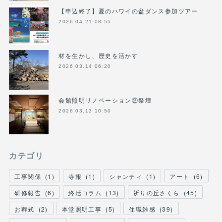
【申込終了】夏のハワイの盆ダンス参加ツアー
2026.04.21 08:55
材を生かし、歴史を活かす
2026.03.14 06:20
会館照明リノベーション②祭壇
2026.03.13 10:50
カテゴリ
工事関係
(
1
)
寺報
(
1
)
シャンティ
(
1
)
アート
(
6
)
研修報告
(
6
)
終活コラム
(
13
)
祈りの丘さくら
(
45
)
お葬式
(
2
)
本堂照明工事
(
5
)
住職雑感
(
39
)