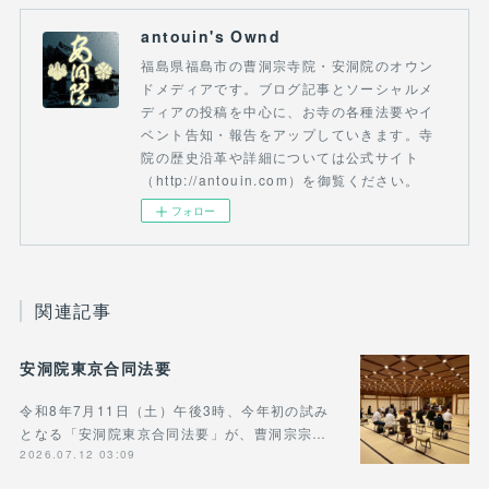
antouin's Ownd
福島県福島市の曹洞宗寺院・安洞院のオウン
ドメディアです。ブログ記事とソーシャルメ
ディアの投稿を中心に、お寺の各種法要やイ
ベント告知・報告をアップしていきます。寺
院の歴史沿革や詳細については公式サイト
（http://antouin.com）を御覧ください。
フォロー
関連記事
安洞院東京合同法要
令和8年7月11日（土）午後3時、今年初の試み
となる「安洞院東京合同法要」が、曹洞宗宗…
2026.07.12 03:09