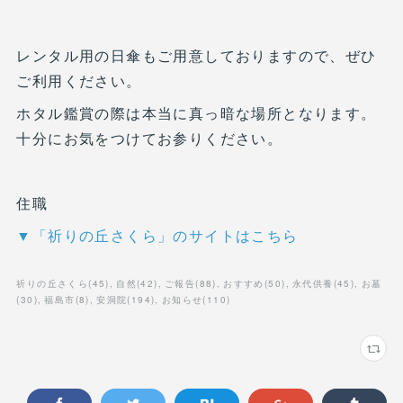
レンタル用の日傘もご用意しておりますので、ぜひ
ご利用ください。
ホタル鑑賞の際は本当に真っ暗な場所となります。
十分にお気をつけてお参りください。
住職
▼「祈りの丘さくら」のサイトはこちら
祈りの丘さくら
(
45
)
自然
(
42
)
ご報告
(
88
)
おすすめ
(
50
)
永代供養
(
45
)
お墓
(
30
)
福島市
(
8
)
安洞院
(
194
)
お知らせ
(
110
)