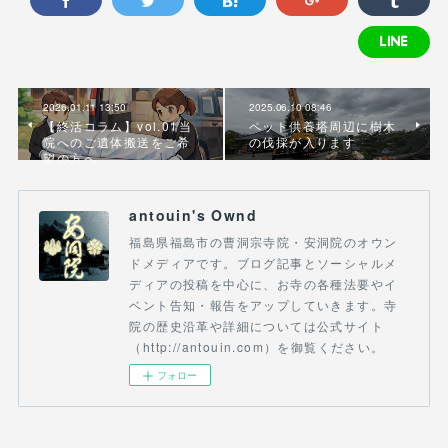
2026.01.11 13:50
2025.06.10 08:46
【終活コラム】vol.01当
ペット供養塔周辺に樹木
院へのご遺体搬送をご希
の伐採が入ります
望の方へ
antouin's Ownd
福島県福島市の曹洞宗寺院・安洞院のオウン
ドメディアです。ブログ記事とソーシャルメ
ディアの投稿を中心に、お寺の各種法要やイ
ベント告知・報告をアップしていきます。寺
院の歴史沿革や詳細については公式サイト
（http://antouin.com）を御覧ください。
フォロー