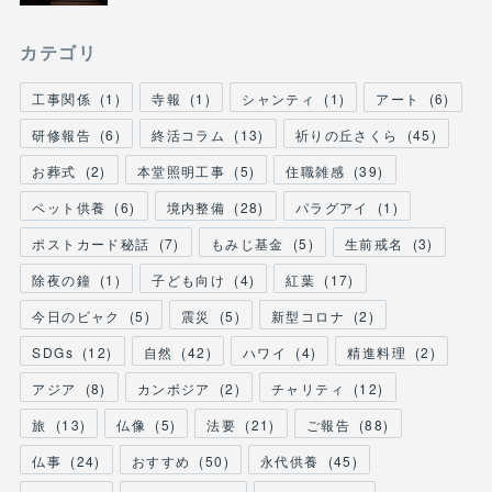
カテゴリ
工事関係
(
1
)
寺報
(
1
)
シャンティ
(
1
)
アート
(
6
)
研修報告
(
6
)
終活コラム
(
13
)
祈りの丘さくら
(
45
)
お葬式
(
2
)
本堂照明工事
(
5
)
住職雑感
(
39
)
ペット供養
(
6
)
境内整備
(
28
)
パラグアイ
(
1
)
ポストカード秘話
(
7
)
もみじ基金
(
5
)
生前戒名
(
3
)
除夜の鐘
(
1
)
子ども向け
(
4
)
紅葉
(
17
)
今日のビャク
(
5
)
震災
(
5
)
新型コロナ
(
2
)
SDGs
(
12
)
自然
(
42
)
ハワイ
(
4
)
精進料理
(
2
)
アジア
(
8
)
カンボジア
(
2
)
チャリティ
(
12
)
旅
(
13
)
仏像
(
5
)
法要
(
21
)
ご報告
(
88
)
仏事
(
24
)
おすすめ
(
50
)
永代供養
(
45
)