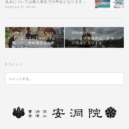
込みについては個人単位での申込となります…
2026.04.21 08:55
2026.01.11 13:50
2025.06.10 08:46
【終活コラム】vol.01当
ペット供養塔周辺に樹木
院へのご遺体搬送をご希
の伐採が入ります
望の方へ
0
コメント