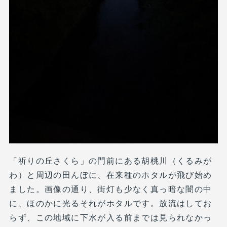
「祈りの丘さくら」の門前にある胡桃川（くるみが
わ）と周辺の田んぼに、在来種のホタルが飛び始め
ました。画像の通り、街灯も少なく真っ暗な闇の中
に、ほのかに光るそれがホタルです。放流はしてお
らず、この地域に下水が入る前までは見られなかっ