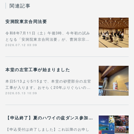
関連記事
安洞院東京合同法要
令和8年7月11日（土）午後3時、今年初の試み
となる「安洞院東京合同法要」が、曹洞宗宗…
2026.07.12 03:09
本堂の左官工事が始まりました
本日5/13より5/15まで、本堂の砂壁部分の左官
工事が入ります。おそらく20年ぶりぐらいの…
2026.05.13 10:09
【申込終了】夏のハワイの盆ダンス参加ツアー
【申込受付は終了しました】これ以降のお申し